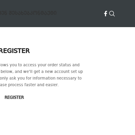
ᲕᲔᲜ ᲨᲔᲡᲐᲮᲔᲑ
ᲙᲝᲜᲢᲐᲥᲢᲘ
REGISTER
allows you to access your order status and
lds below, and we'll get a new account set up
 only ask you for information necessary to
se process faster and easier.
REGISTER