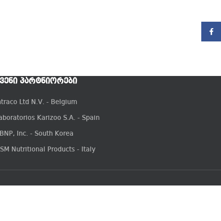
Faceb
ᲕᲔᲜᲘ ᲞᲐᲠᲢᲜᲘᲝᲠᲔᲑᲘ
ntraco Ltd N.V. - Belgium
aboratorios Karizoo S.A. - Spain
BNP, Inc. - South Korea
SM Nutritional Products - Italy