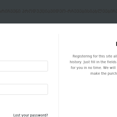
ᲐᲠᲘ
ᲩᲕᲔᲜᲘ ᲞᲠᲝᲓᲣᲥᲪᲘᲐ
ᲕᲘᲓᲔᲝ-ᲠᲩᲔᲕᲔᲑᲘ
ᲡᲘᲐᲮᲚᲔᲔᲑᲘ
Ჩ
Registering for this site 
history. Just fill in the fie
for you in no time. We will
make the purcha
Lost your password?