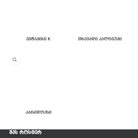
ვიტამინი K
თხევადი კალციუმი
კარიდოქსი
ᲨᲞᲡ ᲠᲝᲡᲢᲔᲠ