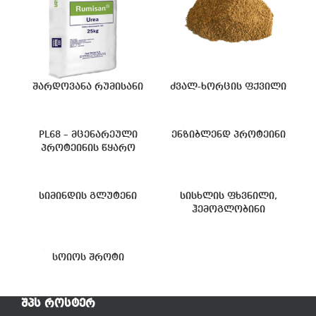
შარდოვანა რუმისანი
ძვალ-ხორცის ფქვილი
PL68 – მცენარეული
ენზიბლენდ პროტეინი
პროტეინის წყარო
სიმინდის გლუტენი
სისხლის ფხვნილი,
ჰემოგლობინი
სოიოს შროტი
ᲨᲞᲡ ᲠᲝᲡᲢᲔᲠ