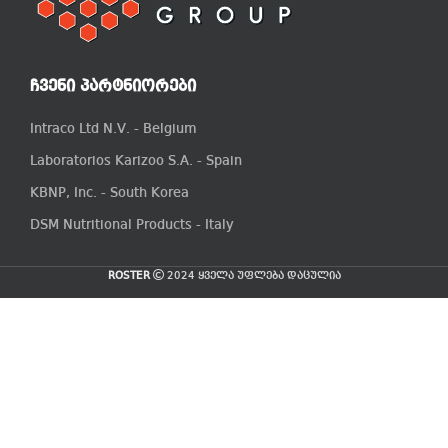
ᲩᲕᲔᲜᲘ ᲞᲐᲠᲢᲜᲘᲝᲠᲔᲑᲘ
Intraco Ltd N.V. - Belgium
Laboratorios Karizoo S.A. - Spain
KBNP, Inc. - South Korea
DSM Nutritional Products - Italy
ROSTER
2024 ყველა უფლება დაცულია