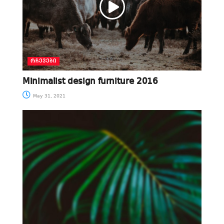
ᲠᲩᲔᲕᲔᲑᲘ
Minimalist design furniture 2016
May 31, 2021