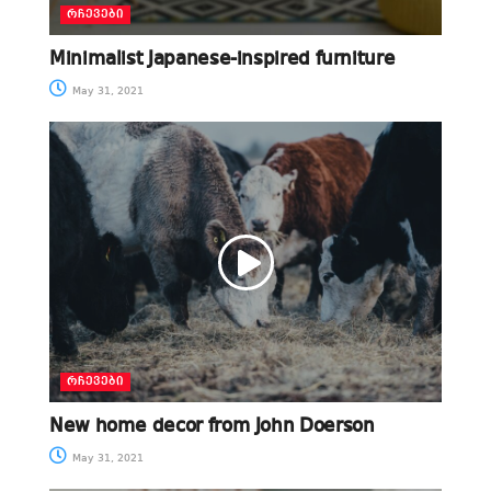
ᲠᲩᲔᲕᲔᲑᲘ
Minimalist Japanese-inspired furniture
May 31, 2021
ᲠᲩᲔᲕᲔᲑᲘ
New home decor from John Doerson
May 31, 2021