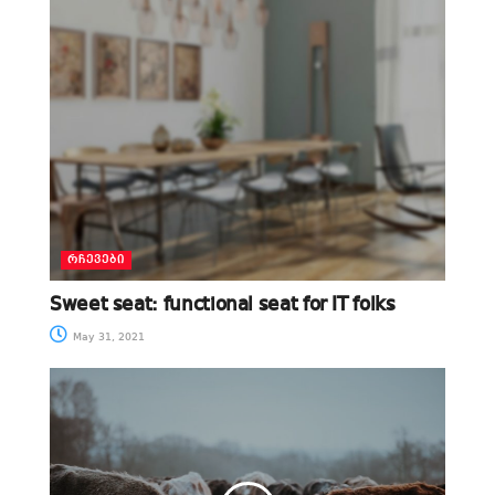
ᲠᲩᲔᲕᲔᲑᲘ
Sweet seat: functional seat for IT folks
May 31, 2021