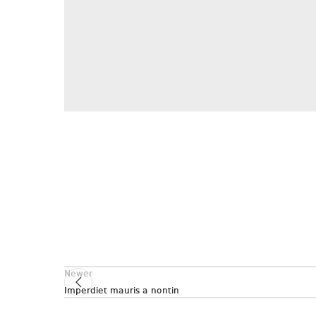
Newer
Imperdiet mauris a nontin