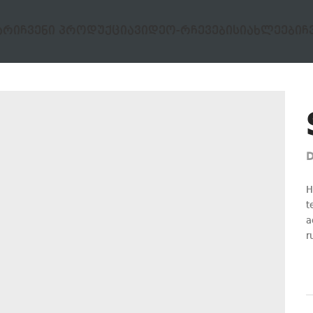
ᲐᲠᲘ
ᲩᲕᲔᲜᲘ ᲞᲠᲝᲓᲣᲥᲪᲘᲐ
ᲕᲘᲓᲔᲝ-ᲠᲩᲔᲕᲔᲑᲘ
ᲡᲘᲐᲮᲚᲔᲔᲑᲘ
Ჩ
D
H
t
a
r