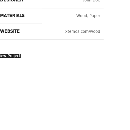
DESIGNER
John Doe
MATERIALS
Wood, Paper
WEBSITE
xtemos.com/wood
iew Project