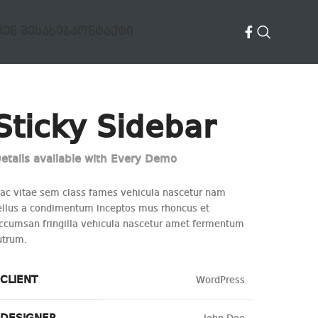
ᲕᲔᲜ ᲨᲔᲡᲐᲮᲔᲑ
ᲙᲝᲜᲢᲐᲥᲢᲘ
Sticky Sidebar
etails available with Every Demo
ac vitae sem class fames vehicula nascetur nam
ellus a condimentum inceptos mus rhoncus et
ccumsan fringilla vehicula nascetur amet fermentum
utrum.
CLIENT
WordPress