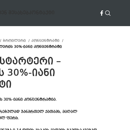
ᲕᲔᲜ ᲨᲔᲡᲐᲮᲔᲑ
ᲙᲝᲜᲢᲐᲥᲢᲘ
ბროილერი
კონცენტრატი
ლერის 30%-იანი კონცენტრატი
სტარტერი –
 30%-იანი
ტი
ს 30%-იანი კონცენტრატია.
რებულად ჯანმრთელ ქათამს, მაღალ
თელ ფერს.