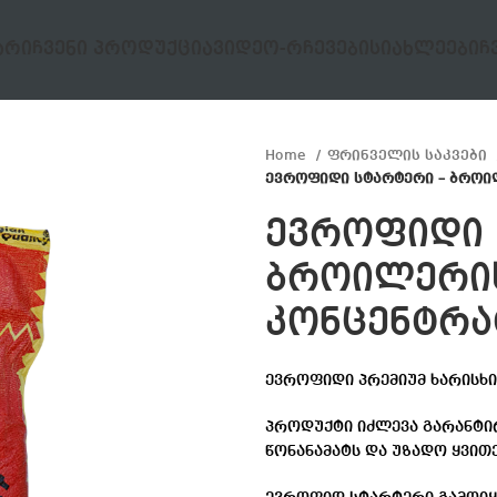
ᲐᲠᲘ
ᲩᲕᲔᲜᲘ ᲞᲠᲝᲓᲣᲥᲪᲘᲐ
ᲕᲘᲓᲔᲝ-ᲠᲩᲔᲕᲔᲑᲘ
ᲡᲘᲐᲮᲚᲔᲔᲑᲘ
Ჩ
Home
ფრინველის საკვები
ევროფიდი სტარტერი – ბროი
ევროფიდი 
ბროილერის
კონცენტრა
ევროფიდი პრემიუმ ხარისხი
პროდუქტი იძლევა გარანტი
წონანამატს და უზადო ყვი