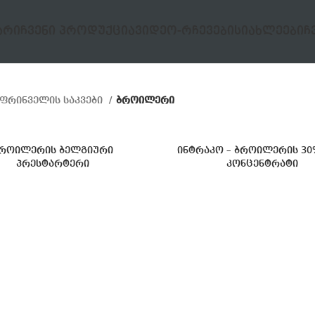
ᲐᲠᲘ
ᲩᲕᲔᲜᲘ ᲞᲠᲝᲓᲣᲥᲪᲘᲐ
ᲕᲘᲓᲔᲝ-ᲠᲩᲔᲕᲔᲑᲘ
ᲡᲘᲐᲮᲚᲔᲔᲑᲘ
Ჩ
ფრინველის საკვები
ბროილერი
როილერის ბელგიური
ინტრაკო – ბროილერის 30
პრესტარტერი
კონცენტრატი