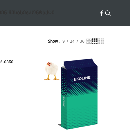
ᲕᲔᲜ ᲨᲔᲡᲐᲮᲔᲑ
ᲙᲝᲜᲢᲐᲥᲢᲘ
Show
9
24
36
%-იანი