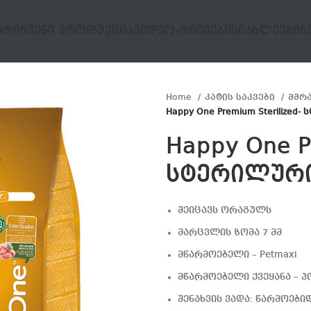
ᲐᲠᲘ
ᲩᲕᲔᲜᲘ ᲞᲠᲝᲓᲣᲥᲪᲘᲐ
ᲕᲘᲓᲔᲝ-ᲠᲩᲔᲕᲔᲑᲘ
ᲡᲘᲐᲮᲚᲔᲔᲑᲘ
Ჩ
Home
კატის საკვები
მშრ
Happy One Premium Sterilized
Happy One P
სტერილური
შეიცავს ორაგულს
მარცვლის ზომა 7 მმ
მწარმოებელი – Petmaxi
მწარმოებელი ქვეყანა – 
შენახვის ვადა: წარმოებიდ