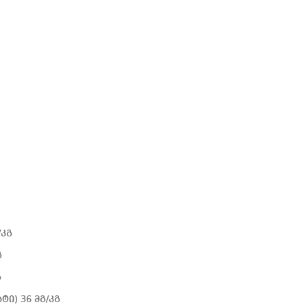
/კგ
გ
გ
ი) 36 მგ/კგ