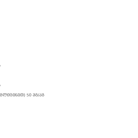
გ
გ
გლიცინით) 50 მგ/კგ