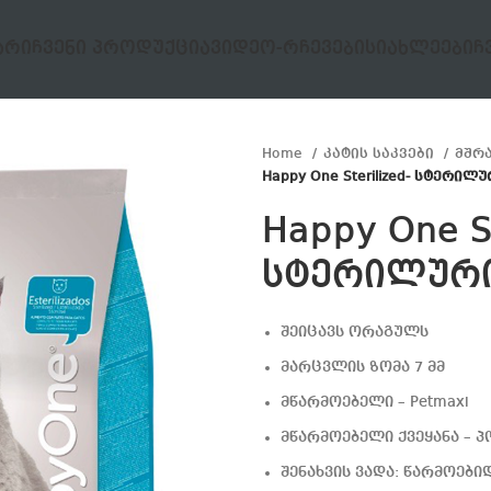
ᲐᲠᲘ
ᲩᲕᲔᲜᲘ ᲞᲠᲝᲓᲣᲥᲪᲘᲐ
ᲕᲘᲓᲔᲝ-ᲠᲩᲔᲕᲔᲑᲘ
ᲡᲘᲐᲮᲚᲔᲔᲑᲘ
Ჩ
Home
კატის საკვები
მშრ
Happy One Sterilized- სტერილ
Happy One St
სტერილური
შეიცავს ორაგულს
მარცვლის ზომა 7 მმ
მწარმოებელი – Petmaxi
მწარმოებელი ქვეყანა – 
შენახვის ვადა: წარმოებიდ