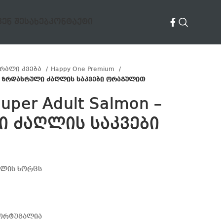
ᲕᲔᲜ ᲨᲔᲡᲐᲮᲔᲑ
ᲙᲝᲜᲢᲐᲥᲢᲘ
შრალი კვება
Happy One Premium
on – ზრდასრული ძაღლის საკვები ორაგულით
uper Adult Salmon –
 ძაღლის საკვები
ულის ხორცს
პორტუგალია