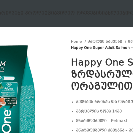
ᲐᲠᲘ
ᲩᲕᲔᲜᲘ ᲞᲠᲝᲓᲣᲥᲪᲘᲐ
ᲕᲘᲓᲔᲝ-ᲠᲩᲔᲕᲔᲑᲘ
ᲡᲘᲐᲮᲚᲔᲔᲑᲘ
Ჩ
Home
ძაღლის საკვები
მ
Happy One Super Adult Salm
Happy One S
ზრდასრული
ორაგულით
შეიცავს ბრინჯს და ორაგ
მარცვლის ზომა 14მმ
მწარმოებელი – Petmaxi
მწარმოებელი ქვეყანა – 