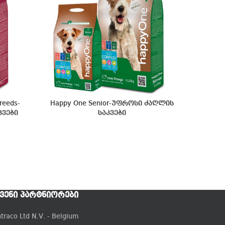
reeds-
Happy One Senior-უფროსი ძაღლის
კვები
საკვები
ᲕᲔᲜᲘ ᲞᲐᲠᲢᲜᲘᲝᲠᲔᲑᲘ
ntraco Ltd N.V. - Belgium