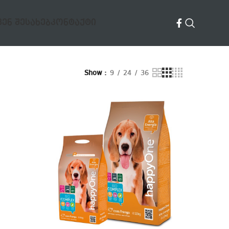
ᲕᲔᲜ ᲨᲔᲡᲐᲮᲔᲑ
ᲙᲝᲜᲢᲐᲥᲢᲘ
Show
9
24
36