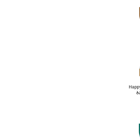
Happ
ბ