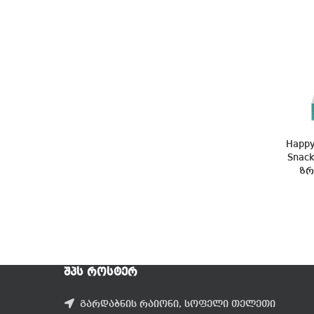
Happy
Snac
ზრ
ᲨᲞᲡ ᲠᲝᲡᲢᲔᲠ
გარდაბნის რაიონი, სოფელი თელეთი