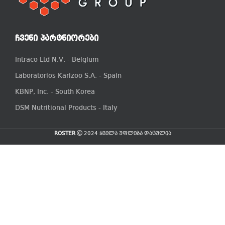
ᲩᲕᲔᲜᲘ ᲞᲐᲠᲢᲜᲘᲝᲠᲔᲑᲘ
Intraco Ltd N.V. - Belgium
Laboratorios Karizoo S.A. - Spain
KBNP, Inc. - South Korea
DSM Nutritional Products - Italy
ROSTER
2024 ყველა უფლება დაცულია