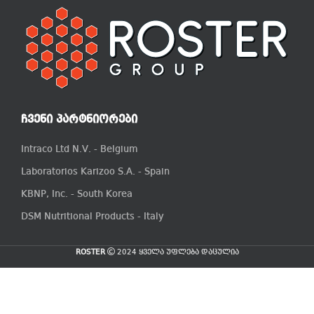
ᲩᲕᲔᲜᲘ ᲞᲐᲠᲢᲜᲘᲝᲠᲔᲑᲘ
Intraco Ltd N.V. - Belgium
Laboratorios Karizoo S.A. - Spain
KBNP, Inc. - South Korea
DSM Nutritional Products - Italy
ROSTER
2024 ყველა უფლება დაცულია