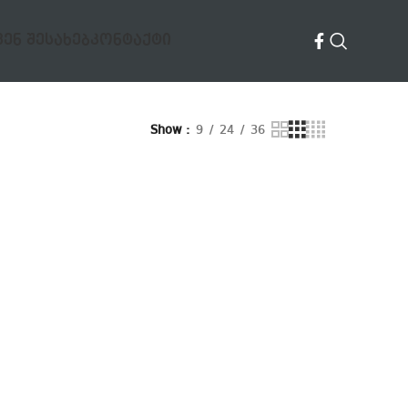
ᲕᲔᲜ ᲨᲔᲡᲐᲮᲔᲑ
ᲙᲝᲜᲢᲐᲥᲢᲘ
Show
9
24
36