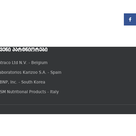
Faceb
ᲕᲔᲜᲘ ᲞᲐᲠᲢᲜᲘᲝᲠᲔᲑᲘ
ntraco Ltd N.V. - Belgium
aboratorios Karizoo S.A. - Spain
BNP, Inc. - South Korea
SM Nutritional Products - Italy