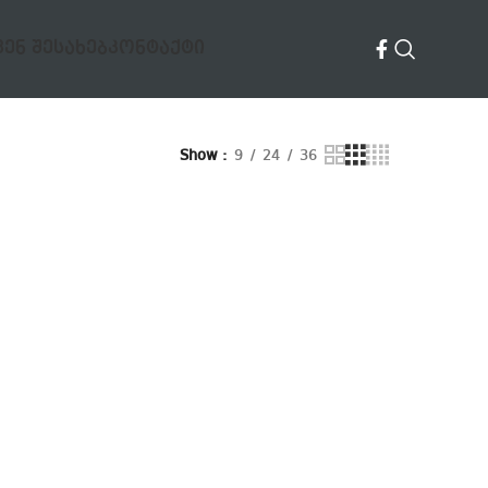
ᲕᲔᲜ ᲨᲔᲡᲐᲮᲔᲑ
ᲙᲝᲜᲢᲐᲥᲢᲘ
Show
9
24
36