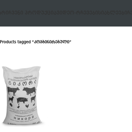
ᲐᲠᲘ
ᲩᲕᲔᲜᲘ ᲞᲠᲝᲓᲣᲥᲪᲘᲐ
ᲕᲘᲓᲔᲝ-ᲠᲩᲔᲕᲔᲑᲘ
ᲡᲘᲐᲮᲚᲔᲔᲑᲘ
Ჩ
Products tagged “კომბინირებული”