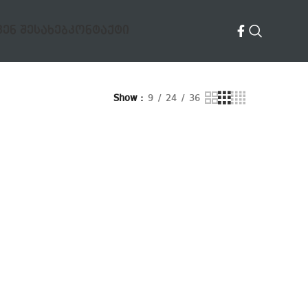
ᲕᲔᲜ ᲨᲔᲡᲐᲮᲔᲑ
ᲙᲝᲜᲢᲐᲥᲢᲘ
Show
9
24
36