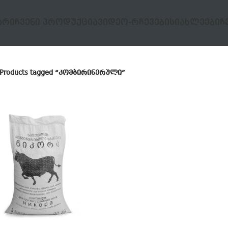
ᲐᲠᲘ
ᲩᲕᲔᲜᲘ ᲞᲠᲝᲓᲣᲥᲪᲘᲐ
ᲕᲘᲓᲔᲝ-ᲠᲩᲔᲕᲔᲑᲘ
ᲡᲘᲐᲮᲚᲔᲔᲑᲘ
Ჩ
Products tagged “კომბირინერული”