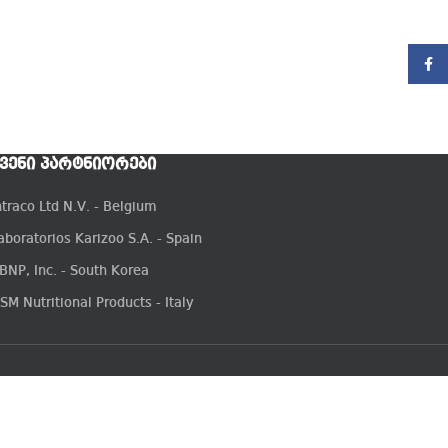
Faceb
ᲕᲔᲜᲘ ᲞᲐᲠᲢᲜᲘᲝᲠᲔᲑᲘ
ntraco Ltd N.V. - Belgium
aboratorios Karizoo S.A. - Spain
BNP, Inc. - South Korea
SM Nutritional Products - Italy