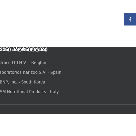
Faceb
ᲕᲔᲜᲘ ᲞᲐᲠᲢᲜᲘᲝᲠᲔᲑᲘ
ntraco Ltd N.V. - Belgium
aboratorios Karizoo S.A. - Spain
BNP, Inc. - South Korea
SM Nutritional Products - Italy