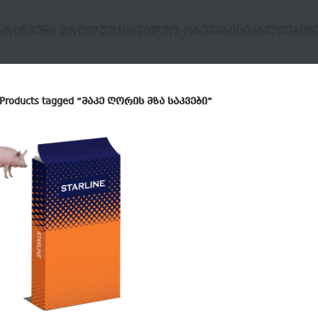
ᲐᲠᲘ
ᲩᲕᲔᲜᲘ ᲞᲠᲝᲓᲣᲥᲪᲘᲐ
ᲕᲘᲓᲔᲝ-ᲠᲩᲔᲕᲔᲑᲘ
ᲡᲘᲐᲮᲚᲔᲔᲑᲘ
Ჩ
Products tagged “მაკე ღორის მზა საკვები”