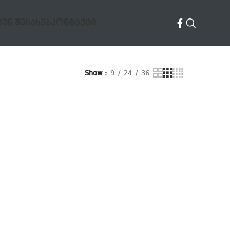
ᲕᲔᲜ ᲨᲔᲡᲐᲮᲔᲑ
ᲙᲝᲜᲢᲐᲥᲢᲘ
Show
9
24
36