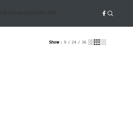
ᲕᲔᲜ ᲨᲔᲡᲐᲮᲔᲑ
ᲙᲝᲜᲢᲐᲥᲢᲘ
Show
9
24
36