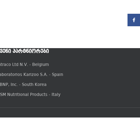
Faceb
ᲕᲔᲜᲘ ᲞᲐᲠᲢᲜᲘᲝᲠᲔᲑᲘ
ntraco Ltd N.V. - Belgium
aboratorios Karizoo S.A. - Spain
BNP, Inc. - South Korea
SM Nutritional Products - Italy